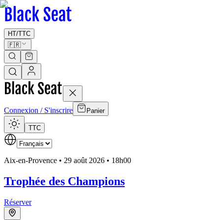
HT
/
TTC
🇫🇷
Connexion / S'inscrire
Panier
TTC
Aix-en-Provence •
29 août 2026 • 18h00
Trophée des Champions
Réserver