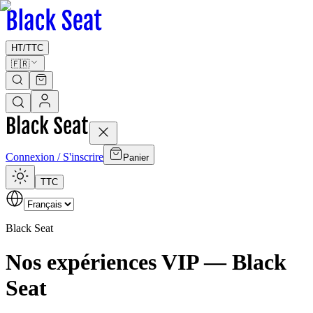
HT
/
TTC
🇫🇷
Connexion / S'inscrire
Panier
TTC
Black Seat
Nos expériences VIP — Black
Seat