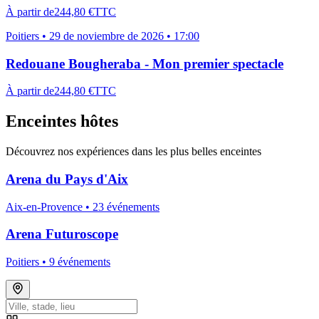
À partir de
244,80 €
TTC
Poitiers
•
29 de noviembre de 2026 • 17:00
Redouane Bougheraba - Mon premier spectacle
À partir de
244,80 €
TTC
Enceintes hôtes
Découvrez nos expériences dans les plus belles enceintes
Arena du Pays d'Aix
Aix-en-Provence •
23
événement
s
Arena Futuroscope
Poitiers •
9
événement
s