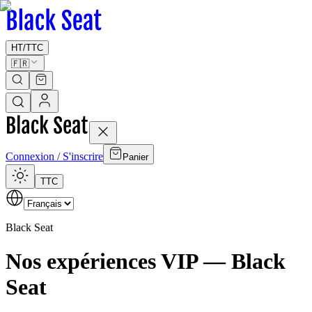
HT
/
TTC
🇫🇷
Connexion / S'inscrire
Panier
TTC
Black Seat
Nos expériences VIP — Black
Seat